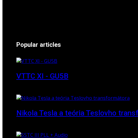
24 November 2024
Popular articles
VTTC XI - GU5B
18 March 2018
Nikola Tesla a teória Teslovho tran
23 March 2010