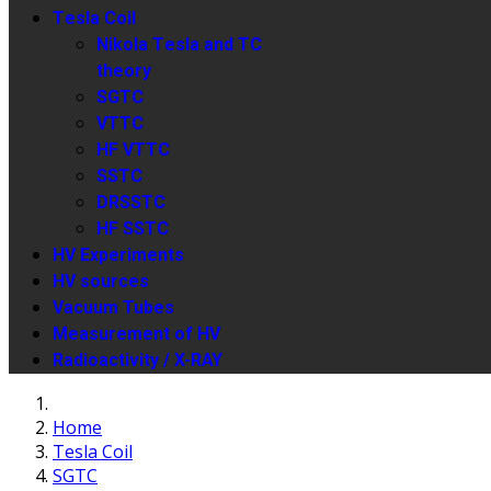
Tesla Coil
Nikola Tesla and TC
theory
SGTC
VTTC
HF VTTC
SSTC
DRSSTC
HF SSTC
HV Experiments
HV sources
Vacuum Tubes
Measurement of HV
Radioactivity / X-RAY
Home
Tesla Coil
SGTC