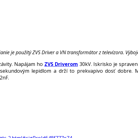
nie je použitý ZVS Driver a VN transformátor z televízora. Výboj
závity. Napájam ho
ZVS Driverom
30kV. Iskrisko je sprave
 sekundovým lepidlom a drží to prekvapivo dosť dobre. 
2nF.
sgtc-2.html#sigProId648f777e74