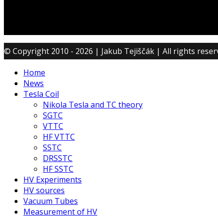
© Copyright 2010 - 2026 | Jakub Tejiščák | All rights rese
Home
News
Tesla Coil
Nikola Tesla and TC theory
SGTC
VTTC
HF VTTC
SSTC
DRSSTC
HF SSTC
HV Experiments
HV sources
Vacuum Tubes
Measurement of HV