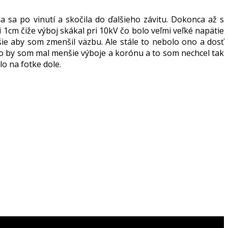
 sa po vinutí a skočila do ďalšieho závitu. Dokonca až s
1cm čiže výboj skákal pri 10kV čo bolo veľmi veľké napätie
e aby som zmenšil väzbu. Ale stále to nebolo ono a dosť
 to by som mal menšie výboje a korónu a to som nechcel tak
lo na fotke dole.