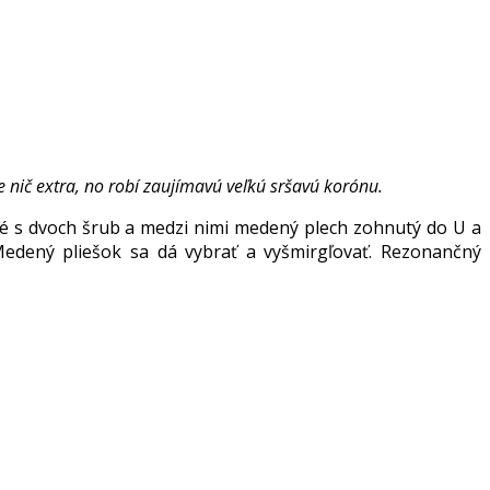
e nič extra, no robí zaujímavú veľkú sršavú korónu.
né s dvoch šrub a medzi nimi medený plech zohnutý do U a
Medený pliešok sa dá vybrať a vyšmirgľovať. Rezonančný