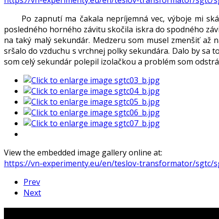
Po zapnutí ma čakala nepríjemná vec, výboje mi skákali 
posledného horného závitu skočila iskra do spodného závit
na taký malý sekundár. Medzeru som musel zmenšiť až na 
sršalo do vzduchu s vrchnej polky sekundára. Dalo by sa t
som celý sekundár polepil izolačkou a problém som odstránil
View the embedded image gallery online at:
https://vn-experimenty.eu/en/teslov-transformator/sgtc/
Prev
Next