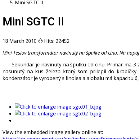
Mini SGTC II
Mini SGTC II
18 March 2010
Hits: 22452
Mini Teslov transformátor navinutý na špulke od cínu. Na napája
Sekundár je navinutý na špulku od cínu. Primár má 3 
nasunutý na kus železa ktorý som prilepil do krabičky
kondenzátor je vyrobený s linolea a alobalu má kapacitu 6,
View the embedded image gallery online at:
https://vn-experimenty.eu/en/teslov-transformator/sgtc/