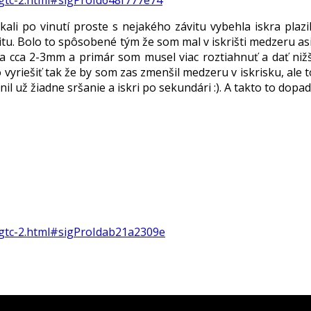
po vinutí proste s nejakého závitu vybehla iskra plazila
u. Bolo to spôsobené tým že som mal v iskrišti medzeru asi 
cca 2-3mm a primár som musel viac roztiahnuť a dať nižši
o vyriešiť tak že by som zas zmenšil medzeru v iskrisku, ale
 už žiadne sršanie a iskri po sekundári :). A takto to dopad
sgtc-2.html#sigProIdab21a2309e