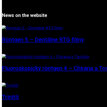
News on the website
Röntgen 5 – Dentálne RTG filmy
16 May 2026
Fluoroskopický röntgen 4 – Chirana a To
01 June 2025
Trinitit