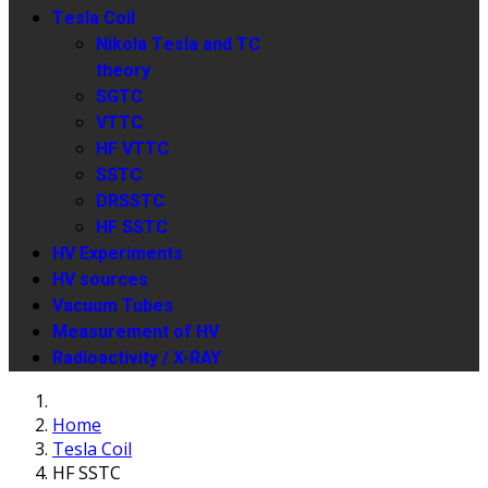
Tesla Coil
Nikola Tesla and TC
theory
SGTC
VTTC
HF VTTC
SSTC
DRSSTC
HF SSTC
HV Experiments
HV sources
Vacuum Tubes
Measurement of HV
Radioactivity / X-RAY
Home
Tesla Coil
HF SSTC