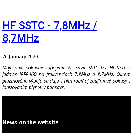
HF SSTC - 7,8MHz /
8,7MHz
26 January 2020
Moje prvé pokusné zapojenie VF verzie SSTC tzv. HF-SSTC s
jedným IRFP460 na frekvenciách 7,8MHz a 8,7MHz. Okrem
plazmového výboja sa dajú s ním robiť aj zaujímavé pokusy s
ionizovaním plynov v bankách.
News on the website