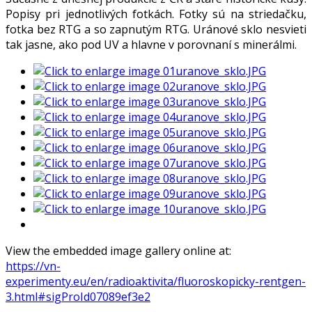
Popisy pri jednotlivých fotkách. Fotky sú na striedačku,
fotka bez RTG a so zapnutým RTG. Uránové sklo nesvieti
tak jasne, ako pod UV a hlavne v porovnaní s minerálmi.
View the embedded image gallery online at:
https://vn-
experimenty.eu/en/radioaktivita/fluoroskopicky-rentgen-
3.html#sigProId07089ef3e2