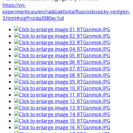
https://vn-
experimenty.eu/en/radioaktivita/fluoroskopicky-rentgen-
3.html#sigProIda3080ec1cd