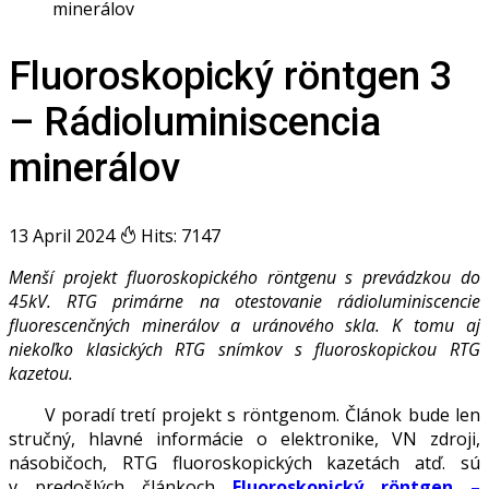
minerálov
Fluoroskopický röntgen 3
– Rádioluminiscencia
minerálov
13 April 2024
Hits: 7147
Menší projekt fluoroskopického röntgenu s prevádzkou do
45kV. RTG primárne na otestovanie rádioluminiscencie
fluorescenčných minerálov a uránového skla. K tomu aj
niekoľko klasických RTG snímkov s fluoroskopickou RTG
kazetou.
V poradí tretí projekt s röntgenom. Článok bude len
stručný, hlavné informácie o elektronike, VN zdroji,
násobičoch, RTG fluoroskopických kazetách atď. sú
v predošlých článkoch
Fluoroskopický röntgen –