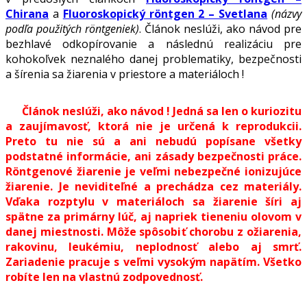
Chirana
a
Fluoroskopický röntgen 2 – Svetlana
(názvy
podľa použitých röntgeniek)
. Článok neslúži, ako návod pre
bezhlavé odkopírovanie a následnú realizáciu pre
kohokoľvek neznalého danej problematiky, bezpečnosti
a šírenia sa žiarenia v priestore a materiáloch !
Článok neslúži, ako návod ! Jedná sa len o kuriozitu
a zaujímavosť, ktorá nie je určená k reprodukcii.
Preto tu nie sú a ani nebudú popísane všetky
podstatné informácie, ani zásady bezpečnosti práce.
Röntgenové žiarenie je veľmi nebezpečné ionizujúce
žiarenie. Je neviditeľné a prechádza cez materiály.
Vďaka rozptylu v materiáloch sa žiarenie šíri aj
spätne za primárny lúč, aj napriek tieneniu olovom v
danej miestnosti. Môže spôsobiť chorobu z ožiarenia,
rakovinu, leukémiu, neplodnosť alebo aj smrť.
Zariadenie pracuje s veľmi vysokým napätím. Všetko
robíte len na vlastnú zodpovednosť.