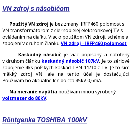
VN zdroj s násobičom
Použitý VN zdroj
je bez zmeny, IRFP460 polomost s
VN transformátorom z čiernobielej elektrónkovej TV s
ovládaním na diaľku. Viac o použitom VN zdroji, schéme a
zapojení v druhom článku
VN zdroj - IRFP460 polomost
.
Kaskadný násobič
je viac popísaný a nafotený
v druhom článku
kaskadný násobič 107kV
.
Je to sériové
zapojenie 4ks poľských kaskád TPN-11/10 z TV. Je to síce
mäkký zdroj VN, ale na tento účel je dostačujúci.
Používam ho aktuálne len do cca 45kV 0,6mA.
Na meranie napätia
používam mnou vyrobený
voltmeter do 80kV
.
Röntgenka TOSHIBA 100kV