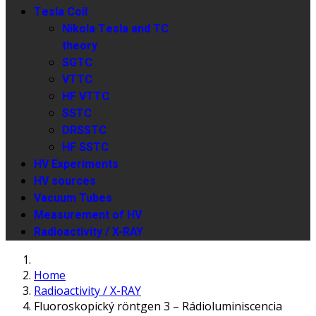
Tesla Coil
Nikola Tesla and TC
theory
SGTC
VTTC
HF VTTC
SSTC
DRSSTC
HF SSTC
HV Experiments
HV sources
Vacuum Tubes
Measurement of HV
Radioactivity / X-RAY
Home
Radioactivity / X-RAY
Fluoroskopický röntgen 3 – Rádioluminiscencia