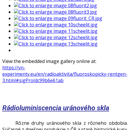
View the embedded image gallery online at:
https://vn-
experimenty.eu/en/radioaktivita/fluoroskopicky-rentgen-
3.html#sigProIdc99b6e61ab
Rádioluminiscencia uránového skla
Rôzne druhy uránového skla z rôzneho obdobia.
Súčasné z dnešnej produkcie z ČR a staré historické kusy.