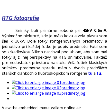
RTG fotografie
Snímky boli primárne robené pri
45kV 0,6mA
.
Výnimočne niektoré, kde je málo kovu a veľa plastu som
šiel k 30kV. Dole fotky röntgenovaných predmetov a
jednotlivo pri každej fotke je popis predmetu. Fotil som
so zrkadlovkou Nikon naschvál pod uhlom, aby som mal
fotky aj z inej perspektívy na RTG snímkovanie. Taktiež
pre nedostatok priestoru na stole. Veľa fotiek klasických
snímkov predmetov spredu mám v dvoch predošlých
starších článkoch o fluoroskopickom röntgene
tu
a
tu
.
View the embedded image gallery online at: