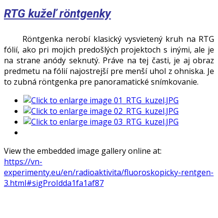
RTG kužeľ r
öntgenky
Röntgenka nerobí klasický vysvietený kruh na RTG
fólií, ako pri mojich predošlých projektoch s inými, ale je
na strane anódy seknutý. Práve na tej časti, je aj obraz
predmetu na fólií najostrejší pre menší uhol z ohniska. Je
to zubná röntgenka pre panoramatické snímkovanie.
View the embedded image gallery online at:
https://vn-
experimenty.eu/en/radioaktivita/fluoroskopicky-rentgen-
3.html#sigProIdda1fa1af87