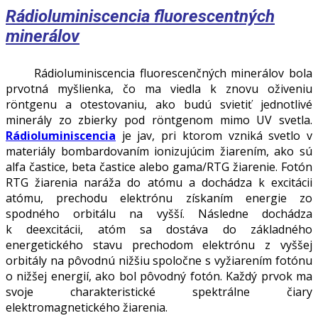
Rádioluminiscencia fluorescentných
minerálov
Rádioluminiscencia fluorescenčných minerálov bola
prvotná myšlienka, čo ma viedla k znovu oživeniu
röntgenu a otestovaniu, ako budú svietiť jednotlivé
minerály zo zbierky pod röntgenom mimo UV svetla.
Rádioluminiscencia
je jav, pri ktorom vzniká svetlo v
materiály bombardovaním ionizujúcim žiarením, ako sú
alfa častice, beta častice alebo gama/RTG žiarenie. Fotón
RTG žiarenia naráža do atómu a dochádza k excitácii
atómu, prechodu elektrónu získaním energie zo
spodného orbitálu na vyšší. Následne dochádza
k deexcitácii, atóm sa dostáva do základného
energetického stavu prechodom elektrónu z vyššej
orbitály na pôvodnú nižšiu spoločne s vyžiarením fotónu
o nižšej energií, ako bol pôvodný fotón. Každý prvok ma
svoje charakteristické spektrálne čiary
elektromagnetického žiarenia.