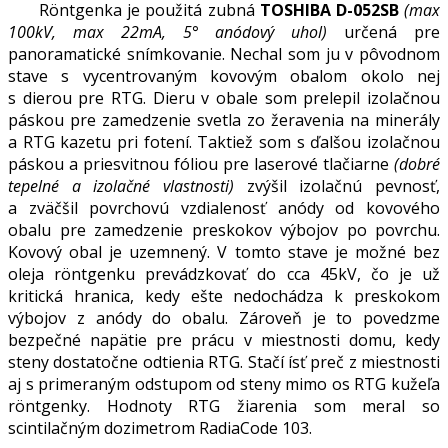
Röntgenka je použitá zubná
TOSHIBA D-052SB
(max
100kV, max 22mA, 5° anódový uhol)
určená pre
panoramatické snímkovanie. Nechal som ju v pôvodnom
stave s vycentrovaným kovovým obalom okolo nej
s dierou pre RTG. Dieru v obale som prelepil izolačnou
páskou pre zamedzenie svetla zo žeravenia na minerály
a RTG kazetu pri fotení. Taktiež som s ďalšou izolačnou
páskou a priesvitnou fóliou pre laserové tlačiarne
(dobré
tepelné a izolačné vlastnosti)
zvýšil izolačnú pevnosť,
a zväčšil povrchovú vzdialenosť anódy od kovového
obalu pre zamedzenie preskokov výbojov po povrchu.
Kovový obal je uzemnený. V tomto stave je možné bez
oleja röntgenku prevádzkovať do cca 45kV, čo je už
kritická hranica, kedy ešte nedochádza k preskokom
výbojov z anódy do obalu. Zároveň je to povedzme
bezpečné napätie pre prácu v miestnosti domu, kedy
steny dostatočne odtienia RTG. Stačí ísť preč z miestnosti
aj s primeraným odstupom od steny mimo os RTG kužeľa
röntgenky. Hodnoty RTG žiarenia som meral so
scintilačným dozimetrom RadiaCode 103.