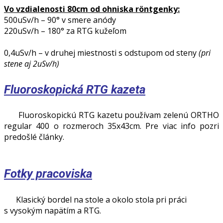
Vo vzdialenosti 80cm od ohniska röntgenky:
500uSv/h – 90° v smere anódy
220uSv/h – 180° za RTG kužeľom
0,4uSv/h – v druhej miestnosti s odstupom od steny
(pri
stene aj 2uSv/h)
Fluoroskopická RTG kazeta
Fluoroskopickú RTG kazetu používam zelenú ORTHO
regular 400 o rozmeroch 35x43cm. Pre viac info pozri
predošlé články.
Fotky pracoviska
Klasický bordel na stole a okolo stola pri práci
s vysokým napätím a RTG.