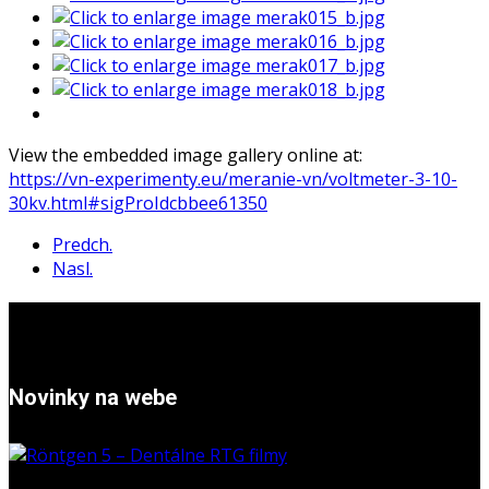
View the embedded image gallery online at:
https://vn-experimenty.eu/meranie-vn/voltmeter-3-10-
30kv.html#sigProIdcbbee61350
Predch.
Nasl.
Novinky na webe