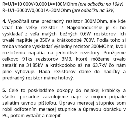
R=U/I=10 000V/0,0001A=100MOhm
(pre odbočku na 10kV)
R=U/I=3000V/0,0001A=30MOhm
(pre odbočku na 3kV)
4.
Vypočítali sme predradný rezistor 300MOhm, ale kde
vziať tak veľký rezistor ? Najjednoduchšie je si ho
vyskladať z veľa malých bežných 0,6W rezistorov. Ich
trvalé napätie je 350V a krátkodobé 700V. Podľa toho si
treba vhodne vyskladať výsledný rezistor 300MOhm, kvôli
rozloženiu napätia na jednotlivé rezistory. Použijeme
celkovo 91ks rezistorov 3M3, ktoré môžeme trvalo
zaťažiť na 31,85kV a krátkodobo až na 63,7kV čo nám
plne vyhovuje. Hada rezistorov dáme do hadičky a
predradný rezistor máme hotový.
5.
Celé to poskladáme dokopy do nejakej krabičky a
všetko poriadne zaizolujeme napr. v mojom prípade
zaliatím tavnou pištoľou. Úpravu meracej stupnice som
robil odfotením meracej stupnice a úpravou obrázku v
PC, potom vytlačiť a nalepiť.