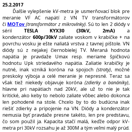
25.2.2017
Ďalšie vylepšenie kV-metra je usmerňovací blok pre
meranie VF AC napätí z VN TV transformátorov
či
MOTov
(transformátor z mikrovlnky)
. Sú to len 2 diódy v
sérií
TESLA KYX30 (30kV, 2mA)
a
kondenzátor
600p/30kV
zaliate voskom v krabičke + na
povrchu vosku je ešte naliatá vrstva z tavnej pištole. VN
diódy sú z nejakej čiernobielej TV. Meraná hodnota
napätia je pravdaže Umax resp. meriame špičkovú
hodnotu Upk striedavého napätia. Zaliatie krabičky je
nutné, inak vzniká koróna na spojoch
(straty)
, možné
preskoky výboja a celé meranie je nepresné. Teraz sa
však tiež niekedy objavuje koróna
(zdierky a banániky)
,
hlavne pri napätiach nad 20kV, ale už to nie je tak
kritické, ako keby to nebolo zaliate vôbec alebo dokonca
len pohodené na stole. Chcelo by to do budúcna inak
riešiť zdierky a pripojenie na VN. Diódy a kondenzátor
nemusia byť pravdaže presne takéto, len pre predstavu,
čo som použil ja. Kapacita stačí malá, keďže odpor kV-
metra pri 30kV rozsahu je až 300M a tým veľmi malý prúd.