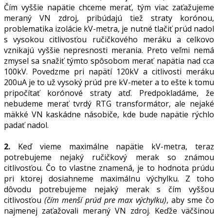
Čím vyššie napätie chceme merať, tým viac zaťažujeme
meraný VN zdroj, pribúdajú tiež straty korónou,
problematika izolácie kV-metra, je nutné tlačiť prúd nadol
s vysokou citlivosťou ručičkového meráku a celkovo
vznikajú vyššie nepresnosti merania. Preto veľmi nemá
zmysel sa snažiť týmto spôsobom merať napätia nad cca
100kV. Povedzme pri napätí 120kV a citlivosti meráku
200uA je to už vysoký prúd pre kV-meter a to ešte k tomu
pripočítať korónové straty atď. Predpokladáme, že
nebudeme merať tvrdý RTG transformátor, ale nejaké
mäkké VN kaskádne násobiče, kde bude napätie rýchlo
padať nadol.
2.
Keď vieme maximálne napätie kV-metra, teraz
potrebujeme nejaký ručičkový merak so známou
citlivosťou. Čo to vlastne znamená, je to hodnota prúdu
pri ktorej dosiahneme maximálnu výchylku. Z toho
dôvodu potrebujeme nejaký merak s čím vyššou
citlivosťou
(čím menší prúd pre max výchylku)
, aby sme čo
najmenej zaťažovali meraný VN zdroj. Keďže väčšinou