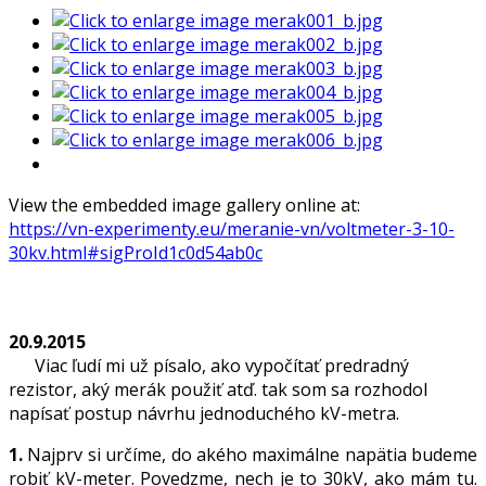
View the embedded image gallery online at:
https://vn-experimenty.eu/meranie-vn/voltmeter-3-10-
30kv.html#sigProId1c0d54ab0c
20.9.2015
Viac ľudí mi už písalo, ako vypočítať predradný
rezistor, aký merák použiť atď. tak som sa rozhodol
napísať postup návrhu jednoduchého kV-metra.
1.
Najprv si určíme, do akého maximálne napätia budeme
robiť kV-meter. Povedzme, nech je to 30kV, ako mám tu.