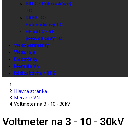
SSTC - Polovodičový
TC
DRSSTC -
Polovodičový TC
HF SSTC - VF
polovodičový TC
VN experimenty
VN zdroje
Elektrónky
Meranie VN
Rádioaktivita / RTG
Hlavná stránka
Meranie VN
Voltmeter na 3 - 10 - 30kV
Voltmeter na 3 - 10 - 30kV