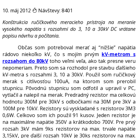
10. máj 2012
Návštevy: 8401
Konštrukcia ručičkového meracieho prístroja na meranie
vysokého napätia s rozsahmi do 3, 10 a 30kV DC vrátane
popisu návrhu a počítania.
Občas som potreboval merať aj “nižšie” napätia
rádovo niekoľko kV, čo s mojím prvým
kV-metrom s
rozsahom do 80kV
toho veľmi veľa, ako tak presne veru
nepomeriam. Preto som sa rozhodol pre stavbu ďalšieho
kV-metra s rozsahmi 3, 10 a 30kV. Použil som ručičkový
merak s citlivosťou 100uA, na ktorom som prerobil
stupnicu. Pôvodnú stupnicu som odfotil a upravil v PC,
vytlačil a nalepil na merak. Predradný rezistor ma celkovú
hodnotu 300M pre 30kV s odbočkami na 30M pre 3kV a
100M pre 10kV. Rezistory sú vyskladané s rezistorov 3M3
0,6W. Celkovo som ich použil 91 kusov. Jeden rezistor je
na maximálne napätie 350V a krátkodobo 700V. Pre prvý
rozsah 3kV mám 9ks rezistorov na max. trvale napätie
3,15kV, pre ďalší rozsah 10kV je 30ks rezistorov na max.