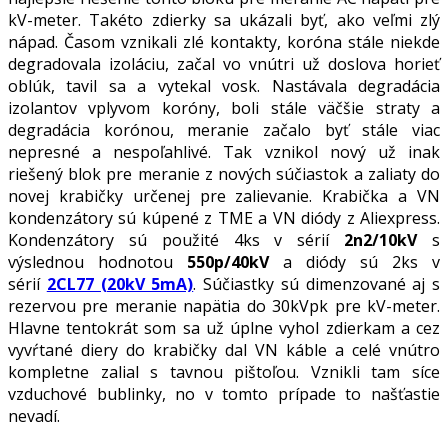
kV-meter. Takéto zdierky sa ukázali byť, ako veľmi zlý
nápad. Časom vznikali zlé kontakty, koróna stále niekde
degradovala izoláciu, začal vo vnútri už doslova horieť
oblúk, tavil sa a vytekal vosk. Nastávala degradácia
izolantov vplyvom koróny, boli stále väčšie straty a
degradácia korónou, meranie začalo byť stále viac
nepresné a nespoľahlivé. Tak vznikol nový už inak
riešený blok pre meranie z nových súčiastok a zaliaty do
novej krabičky určenej pre zalievanie. Krabička a VN
kondenzátory sú kúpené z TME a VN diódy z Aliexpress.
Kondenzátory sú použité 4ks v sérií
2n2/10kV
s
výslednou hodnotou
550p/40kV
a diódy sú 2ks v
sérií
2CL77 (20kV 5mA)
. Súčiastky sú dimenzované aj s
rezervou pre meranie napätia do 30kVpk pre kV-meter.
Hlavne tentokrát som sa už úplne vyhol zdierkam a cez
vyvŕtané diery do krabičky dal VN káble a celé vnútro
kompletne zalial s tavnou pištoľou. Vznikli tam síce
vzduchové bublinky, no v tomto prípade to našťastie
nevadí.