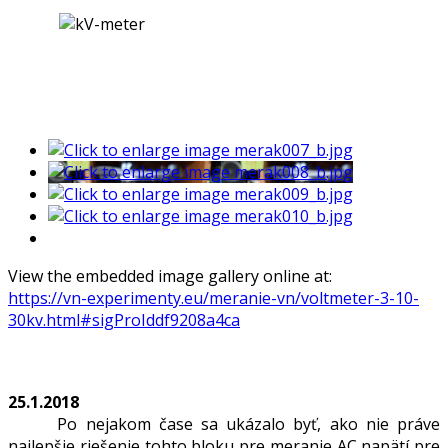
View the embedded image gallery online at:
https://vn-experimenty.eu/meranie-vn/voltmeter-3-10-
30kv.html#sigProIddf9208a4ca
25.1.2018
Po nejakom čase sa ukázalo byť, ako nie práve
najlepšie riešenie tohto bloku pre meranie AC napätí pre