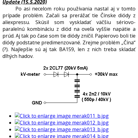
Update (15.5.2020)
Po asi necelom roku používania nastal aj v tomto
prípade problém. Začali sa prerážať tie Čínske diódy z
aliexpressu. Skúsil som vyskladať väčšiu sériovo-
paralelnú kombináciu z diód na oveľa vyššie napätie a
prúd. Aj tak po čase som tie diódy zničil. Papierovo boli tie
diódy podstatne predimenzované. Zrejme problém „Čína“
(?). Najlepšie sú aj tak BA159, len z nich treba skladať
dlhých hadov.