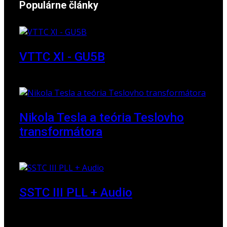
Populárne články
VTTC XI - GU5B
18. marec 2018
Nikola Tesla a teória Teslovho
transformátora
23. marec 2010
SSTC III PLL + Audio
30. december 2019