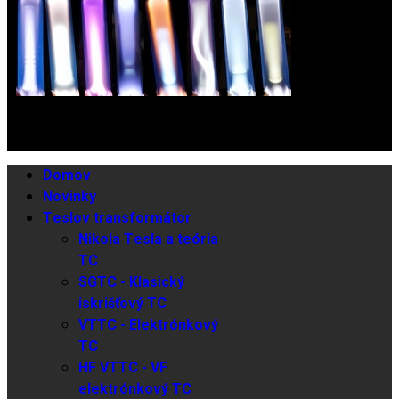
Domov
Novinky
Teslov transformátor
Nikola Tesla a teória
TC
SGTC - Klasický
iskrišťový TC
VTTC - Elektrónkový
TC
HF VTTC - VF
elektrónkový TC