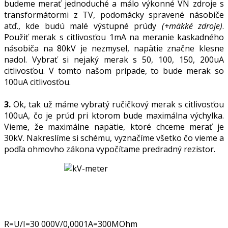
budeme merať jednoduché a málo výkonné VN zdroje s
transformátormi z TV, podomácky spravené násobiče
atď., kde budú malé výstupné prúdy
(+mäkké zdroje)
.
Použiť merak s citlivosťou 1mA na meranie kaskadného
násobiča na 80kV je nezmysel, napätie značne klesne
nadol. Vybrať si nejaký merak s 50, 100, 150, 200uA
citlivosťou. V tomto našom prípade, to bude merak so
100uA citlivosťou.
3.
Ok, tak už máme vybratý ručičkový merak s citlivosťou
100uA, čo je prúd pri ktorom bude maximálna výchylka.
Vieme, že maximálne napätie, ktoré chceme merať je
30kV. Nakreslíme si schému, vyznačíme všetko čo vieme a
podľa ohmovho zákona vypočítame predradný rezistor.
R=U/I=30 000V/0,0001A=300MOhm