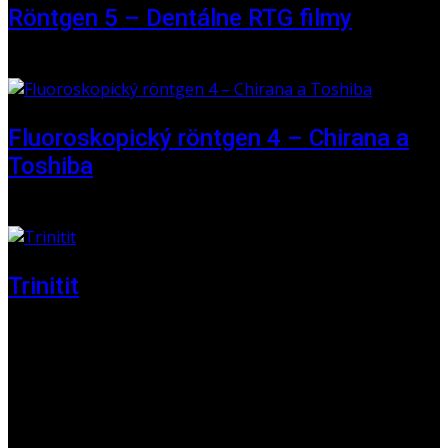
Röntgen 5 – Dentálne RTG filmy
16. máj 2026
Fluoroskopický röntgen 4 – Chirana a
Toshiba
01. jún 2025
Trinitit
24. november 2024