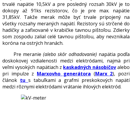
trvalé napätie 10,5kV a pre posledný rozsah 30kV je to
dokopy až 91ks rezistorov, čo je pre max. napätie
31,85kV. Takže merak môže byť trvale pripojený na
všetky rozsahy meraných napätí. Rezistory sú strčené do
hadičky a zafixované v krabičke tavnou pištoľou. Zdierky
som zospodu zalial celé tavnou pištoľou, aby nevznikala
koróna na ostrých hranách.
Pre meranie
(alebo skôr odhadovanie)
napätia podľa
doskokovej vzdialenosti medzi elektródami, najmä pri
veľmi vysokých napätiach z
kaskadných násobičov
alebo
pri impulze z
Marxovho generátora
(
Marx 2
), pozri
článok
tu
s tabuľkami a grafmi preskokových napätí
medzi rôznymi elektródami vrátanie ihlových elektród.