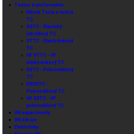
Teslov transformátor
Nikola Tesla a teória
TC
SGTC - Klasický
iskrišťový TC
VTTC - Elektrónkový
TC
HF VTTC - VF
elektrónkový TC
SSTC - Polovodičový
TC
DRSSTC -
Polovodičový TC
HF SSTC - VF
polovodičový TC
VN experimenty
VN zdroje
Elektrónky