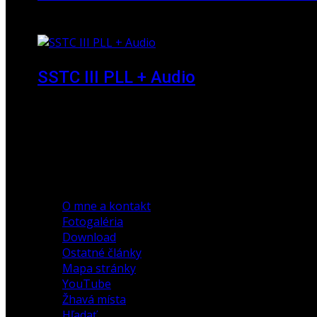
23. marec 2010
SSTC III PLL + Audio
30. december 2019
O mne a kontakt
Fotogaléria
Download
Ostatné články
Mapa stránky
YouTube
Žhavá místa
Hľadať...