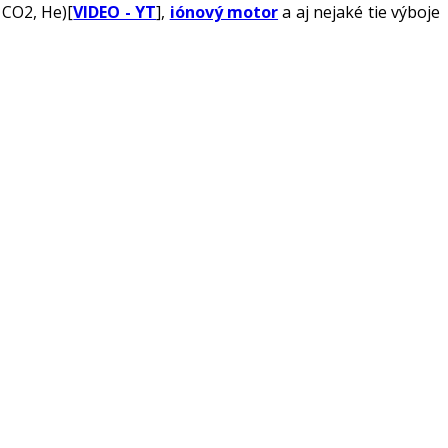
 CO2, He)[
VIDEO - YT
],
iónový motor
a aj nejaké tie výboje