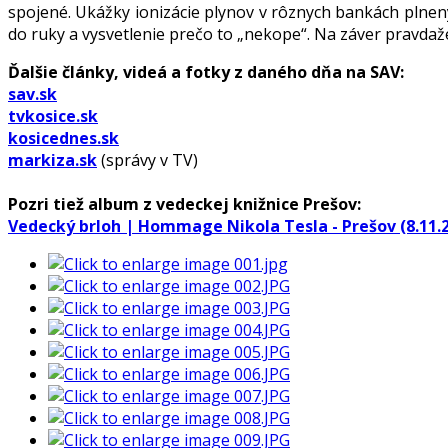
spojené. Ukážky ionizácie plynov v rôznych bankách pln
do ruky a vysvetlenie prečo to „nekope“. Na záver pravdaž
Ďalšie články, videá a fotky z daného dňa na SAV:
sav.sk
tvkosice.sk
kosicednes.sk
markiza.sk
(správy v TV)
Pozri tiež album z vedeckej knižnice Prešov:
Vedecký brloh | Hommage Nikola Tesla - Prešov (8.11.