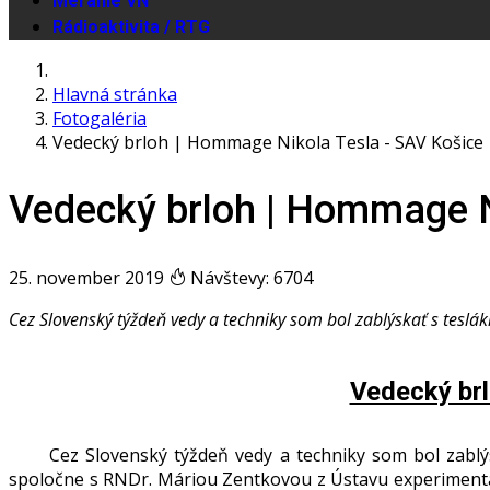
Meranie VN
Rádioaktivita / RTG
Hlavná stránka
Fotogaléria
Vedecký brloh | Hommage Nikola Tesla - SAV Košice
Vedecký brloh | Hommage N
25. november 2019
Návštevy: 6704
Cez Slovenský týždeň vedy a techniky som bol zablýskať s teslák
Vedecký brl
Cez Slovenský týždeň vedy a techniky som bol zablýskať
spoločne s RNDr. Máriou Zentkovou z Ústavu experimentá