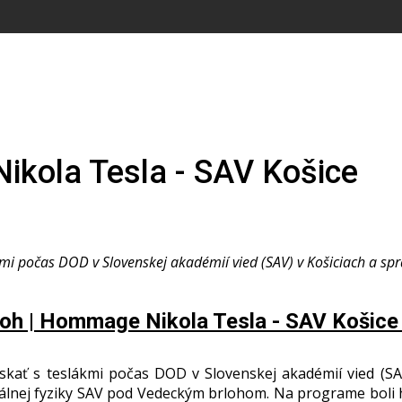
ikola Tesla - SAV Košice
mi počas DOD v Slovenskej akadémií vied (SAV) v Košiciach a spra
oh | Hommage Nikola Tesla - SAV Košice
 s teslákmi počas DOD v Slovenskej akadémií vied (SAV) 
lnej fyziky SAV pod Vedeckým brlohom. Na programe boli h