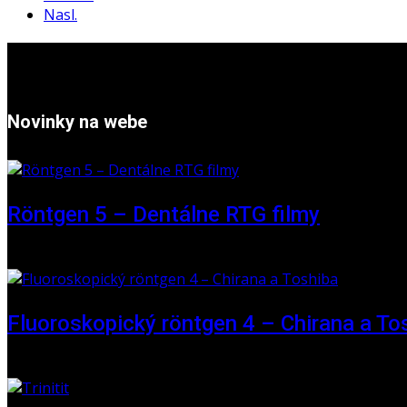
Nasl.
Novinky na webe
Röntgen 5 – Dentálne RTG filmy
16. máj 2026
Fluoroskopický röntgen 4 – Chirana a To
01. jún 2025