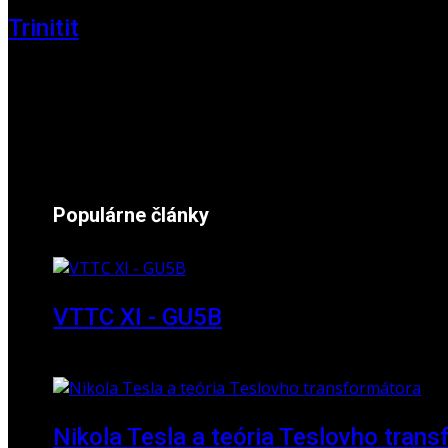
Trinitit
24. november 2024
Populárne články
VTTC XI - GU5B
18. marec 2018
Nikola Tesla a teória Teslovho tran