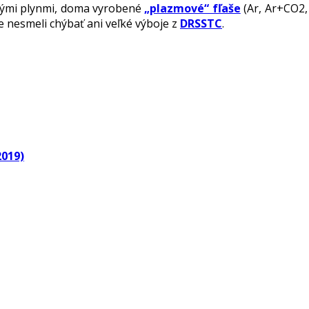
enými plynmi, doma vyrobené
„plazmové“ fľaše
(Ar, Ar+CO2,
e nesmeli chýbať ani veľké výboje z
DRSSTC
.
2019)