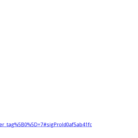
filter_tag%5B0%5D=7#sigProId0af5ab41fc