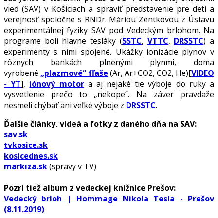
vied (SAV) v Košiciach a spraviť predstavenie pre deti a
verejnosť spoločne s RNDr. Máriou Zentkovou z Ústavu
experimentálnej fyziky SAV pod Vedeckým brlohom. Na
programe boli hlavne tesláky (
SSTC
,
VTTC
,
DRSSTC
) a
experimenty s nimi spojené. Ukážky ionizácie plynov v
rôznych bankách plnenými plynmi, doma
vyrobené
„plazmové“ fľaše
(Ar, Ar+CO2, CO2, He)[
VIDEO
- YT
],
iónový motor
a aj nejaké tie výboje do ruky a
vysvetlenie prečo to „nekope“. Na záver pravdaže
nesmeli chýbať ani veľké výboje z
DRSSTC
.
Ďalšie články, videá a fotky z daného dňa na SAV:
sav.sk
tvkosice.sk
kosicednes.sk
markiza.sk
(správy v TV)
Pozri tiež album z vedeckej knižnice Prešov:
Vedecký brloh | Hommage Nikola Tesla - Prešov
(8.11.2019)