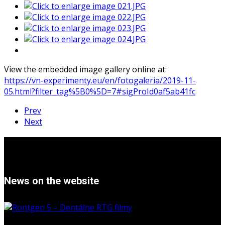
View the embedded image gallery online at:
https://vn-experimenty.eu/en/fotogaleria/2019-11-
05.html?filter_tag%5B0%5D=7#sigProId0af5ab41fc
Prev
Next
News on the website