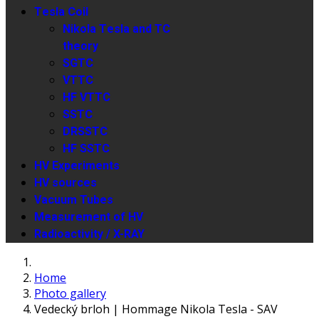
Tesla Coil
Nikola Tesla and TC
theory
SGTC
VTTC
HF VTTC
SSTC
DRSSTC
HF SSTC
HV Experiments
HV sources
Vacuum Tubes
Measurement of HV
Radioactivity / X-RAY
Home
Photo gallery
Vedecký brloh | Hommage Nikola Tesla - SAV